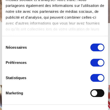
partageons également des informations sur l'utilisation de
notre site avec nos partenaires de médias sociaux, de
publicité et d'analyse, qui peuvent combiner celles-ci
avec d'autres informations que vous leur avez fournies
ou qu'ils ont collectées lors de votre utilisation de leurs
services.
Force de vente supplétive
Sélection
Assouplissez votre organisation commerciale interne ou renforcez-
Nécessaires
du
la à des moments clés de votre activité.
consentement
Préférences
Statistiques
En savoir +
Marketing