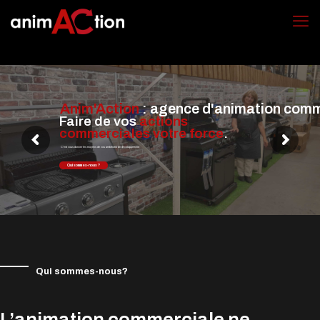
Anim'Action
: agence d'animation comm
Faire de vos
actions
commerciales votre force
.
C’est vous donner les moyens de vos ambitions de développement
Qui sommes-nous ?
Qui sommes-nous?