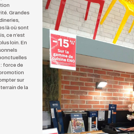
tion
vité. Grandes
dineries,
s là où sont
is, ce n’est
lus loin. En
sonnels
 ponctuelles
: force de
 promotion
ompter sur
errain de la