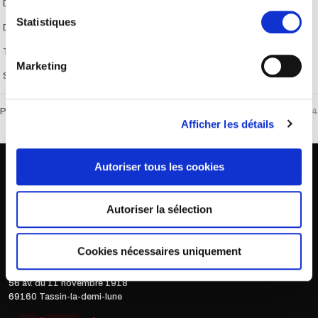
Durée du contrat : 1 jour
Statistiques
Date de début prévue : 03/04/2021
Type d’emploi : Temps plein, CDD
Marketing
Salaire : 10,25€ par heure
Partager
4
Afficher les détails
Autoriser tous les cookies
Autoriser la sélection
Cookies nécessaires uniquement
Les bureaux du Parc
"les cèdres"
56 av. du 11 novembre 1918
69160 Tassin-la-demi-lune