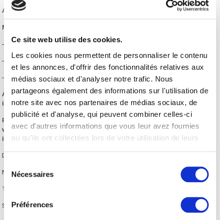
Animation commerciale réalisé en grande surface bricolage.
Mission :
Ce site web utilise des cookies.
– Renseigner les clients.
Les cookies nous permettent de personnaliser le contenu
– Assurer le lancement, la promotion et la vente de produit.
et les annonces, d'offrir des fonctionnalités relatives aux
– Rédaction de compte-rendu d’animation.
médias sociaux et d'analyser notre trafic. Nous
partageons également des informations sur l'utilisation de
Aisance dans ce secteur et aptitudes commerciales
notre site avec nos partenaires de médias sociaux, de
indispensables.
publicité et d'analyse, qui peuvent combiner celles-ci
Pour candidater, merci de vous inscrire directement sur
avec d'autres informations que vous leur avez fournies
www.anim-action.fr et de contacter Nadège après votre
ou qu'ils ont collectées lors de votre utilisation de leurs
inscription.
services.
Durée du contrat : 3 jours
Sélection
Nombre d’heures : 21 par semaine
Nécessaires
du
consentement
Type d’emploi : Temps partiel, CDD
Préférences
Salaire : 10,15€ par heure